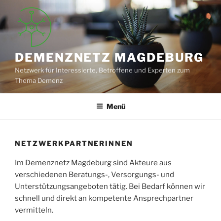
Zum
Inhalt
springen
DEMENZNETZ MAGDEBURG
Netzwerk für Interessierte, Betroffene und Experten zum
Thema Demenz
Menü
NETZWERKPARTNERINNEN
Im Demenznetz Magdeburg sind Akteure aus
verschiedenen Beratungs-, Versorgungs- und
Unterstützungsangeboten tätig. Bei Bedarf können wir
schnell und direkt an kompetente Ansprechpartner
vermitteln.