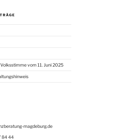
ITRÄGE
l Volksstimme vom 11. Juni 2025
altungshinweis
zberatung-magdeburg.de
 84 44