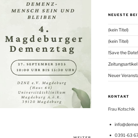
NEUESTE BE
(kein Titel)
(kein Titel)
!Save the Date!
Zeitungsartike
Neuer Veranst
KONTAKT
Frau Kotschik
info@demen
0391-63 67
WEITER