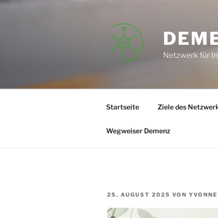
Zum
Inhalt
springen
DEM
Netzwerk für I
Startseite
Ziele des Netzwer
Wegweiser Demenz
VERÖFFENTLICHT
25. AUGUST 2025
VON
YVONNE
AM