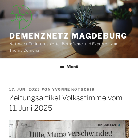
Zum
Inhalt
springen
DEMENZNETZ MAGDEBURG
Netzwerk für Interessierte, Betroffene und Experten zum
Thema Demenz
Menü
VERÖFFENTLICHT
17. JUNI 2025
VON
YVONNE KOTSCHIK
AM
Zeitungsartikel Volksstimme vom
11. Juni 2025