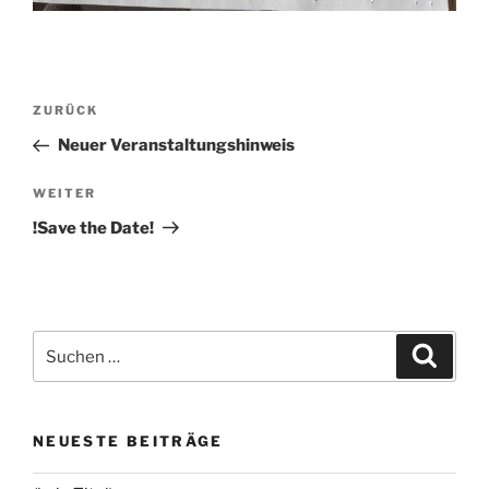
Beitragsnavigation
Vorheriger
ZURÜCK
Beitrag
Neuer Veranstaltungshinweis
Nächster
WEITER
Beitrag
!Save the Date!
Suchen
Suche
nach:
NEUESTE BEITRÄGE