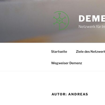
Zum
Inhalt
springen
DEM
Netzwerk für I
Startseite
Ziele des Netzwer
Wegweiser Demenz
AUTOR:
ANDREAS