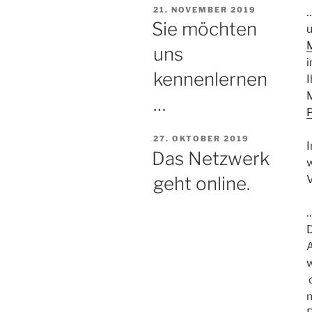
VERÖFFENTLICHT
21. NOVEMBER 2019
AM
Sie möchten
uns
kennenlernen
I
…
VERÖFFENTLICHT
27. OKTOBER 2019
I
AM
Das Netzwerk
w
geht online.
V
…
w
d