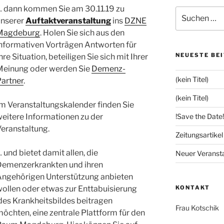
… dann kommen Sie am 30.11.19 zu
Suchen
unserer
Auftaktveranstaltung
ins
DZNE
nach:
Magdeburg
. Holen Sie sich aus den
informativen Vorträgen Antworten für
NEUESTE BE
hre Situation, beteiligen Sie sich mit Ihrer
Meinung oder werden Sie
Demenz-
(kein Titel)
Partner
.
(kein Titel)
m Veranstaltungskalender finden Sie
eitere Informationen zu der
!Save the Date!
eranstaltung.
Zeitungsartike
 und bietet damit allen, die
Neuer Veranst
Demenzerkrankten und ihren
Angehörigen Unterstützung anbieten
ollen oder etwas zur Enttabuisierung
KONTAKT
es Krankheitsbildes beitragen
Frau Kotschik
möchten,
eine zentrale Plattform für den