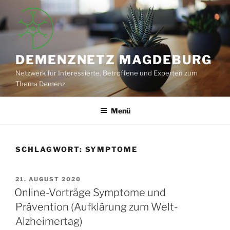
Zum
Inhalt
springen
DEMENZNETZ MAGDEBURG
Netzwerk für Interessierte, Betroffene und Experten zum
Thema Demenz
Menü
SCHLAGWORT:
SYMPTOME
VERÖFFENTLICHT
21. AUGUST 2020
AM
Online-Vorträge Symptome und
Prävention (Aufklärung zum Welt-
Alzheimertag)