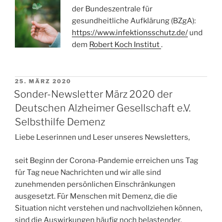
der Bundeszentrale für
gesundheitliche Aufklärung (BZgA):
https://www.infektionsschutz.de/
und
dem
Robert Koch Institut
.
VERÖFFENTLICHT
25. MÄRZ 2020
AM
Sonder-Newsletter März 2020 der
Deutschen Alzheimer Gesellschaft e.V.
Selbsthilfe Demenz
Liebe Leserinnen und Leser unseres Newsletters,
seit Beginn der Corona-Pandemie erreichen uns Tag
für Tag neue Nachrichten und wir alle sind
zunehmenden persönlichen Einschränkungen
ausgesetzt. Für Menschen mit Demenz, die die
Situation nicht verstehen und nachvollziehen können,
sind die Auswirkungen häufig noch belastender.