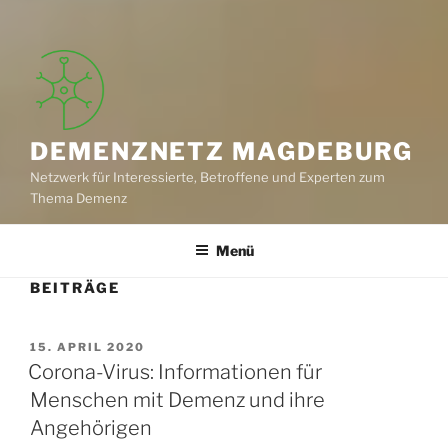
DEMENZNETZ MAGDEBURG
Netzwerk für Interessierte, Betroffene und Experten zum
Thema Demenz
Menü
BEITRÄGE
VERÖFFENTLICHT
15. APRIL 2020
AM
Corona-Virus: Informationen für
Menschen mit Demenz und ihre
Angehörigen