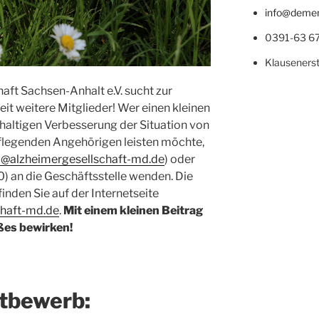
info@demen
0391-63 67
Klauseners
aft Sachsen-Anhalt e.V. sucht zur
eit weitere Mitglieder! Wer einen kleinen
hhaltigen Verbesserung der Situation von
legenden Angehörigen leisten möchte,
o@alzheimergesellschaft-md.de
) oder
 an die Geschäftsstelle wenden. Die
inden Sie auf der Internetseite
haft-md.de
.
Mit einem kleinen Beitrag
ßes bewirken!
ttbewerb: