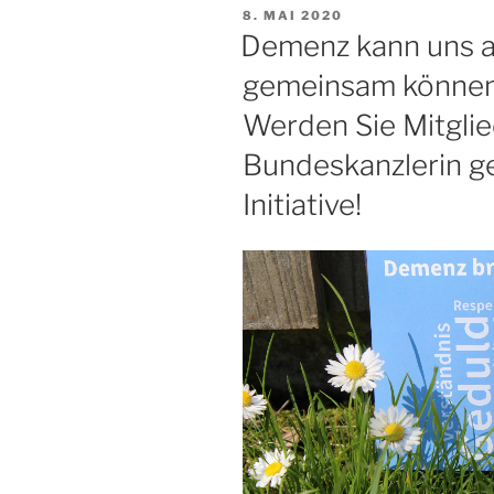
VERÖFFENTLICHT
8. MAI 2020
AM
Demenz kann uns al
gemeinsam können
Werden Sie Mitglie
Bundeskanzlerin ge
Initiative!