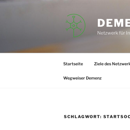
Zum
Inhalt
springen
DEM
Netzwerk für I
Startseite
Ziele des Netzwer
Wegweiser Demenz
SCHLAGWORT:
STARTSO