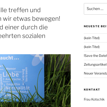
Suchen
le treffen und
nach:
 wir etwas bewegen!
d einer durch die
NEUESTE BE
ehrten sozialen
(kein Titel)
(kein Titel)
!Save the Date!
Zeitungsartike
Neuer Veranst
KONTAKT
Frau Kotschik