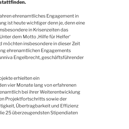
stattfinden.
 Jahren ehrenamtliches Engagement in
ng ist heute wichtiger denn je, denn eine
 insbesondere in Krisenzeiten das
nter dem Motto ‚Hilfe für Helfer‘
d möchten insbesondere in dieser Zeit
utung ehrenamtlichen Engagements
unniva Engelbrecht, geschäftsführender
jekte erhielten ein
en vier Monate lang von erfahrenen
enamtlich bei ihrer Weiterentwicklung
en Projektfortschritts sowie der
tigkeit, Übertragbarkeit und Effizienz
die 25 überzeugendsten Stipendiaten