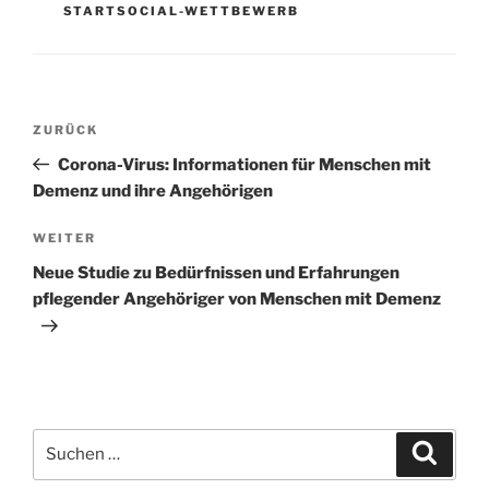
STARTSOCIAL-WETTBEWERB
Beitragsnavigation
Vorheriger
ZURÜCK
Beitrag
Corona-Virus: Informationen für Menschen mit
Demenz und ihre Angehörigen
Nächster
WEITER
Beitrag
Neue Studie zu Bedürfnissen und Erfahrungen
pflegender Angehöriger von Menschen mit Demenz
Suchen
Suche
nach: