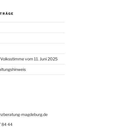
ITRÄGE
l Volksstimme vom 11. Juni 2025
altungshinweis
zberatung-magdeburg.de
 84 44