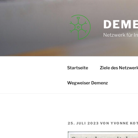
Zum
Inhalt
springen
DEM
Netzwerk für I
Startseite
Ziele des Netzwer
Wegweiser Demenz
VERÖFFENTLICHT
25. JULI 2023
VON
YVONNE KO
AM