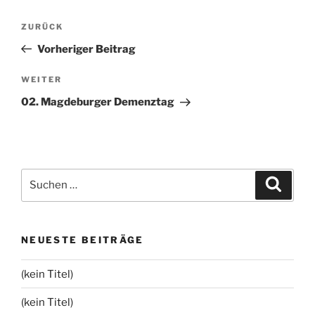
Beitragsnavigation
Vorheriger
ZURÜCK
Beitrag
Vorheriger Beitrag
Nächster
WEITER
Beitrag
02. Magdeburger Demenztag
Suchen
Suche
nach:
NEUESTE BEITRÄGE
(kein Titel)
(kein Titel)