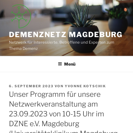
Zum
Inhalt
springen
DEMENZNETZ MAGDEBURG
Netzwerk für Interessierte, Betroffene und Experten zum
Thema Demenz
Menü
VERÖFFENTLICHT
6. SEPTEMBER 2023
VON
YVONNE KOTSCHIK
AM
Unser Programm für unsere
Netzwerkveranstaltung am
23.09.2023 von 10-15 Uhr im
DZNE e.V. Magdeburg