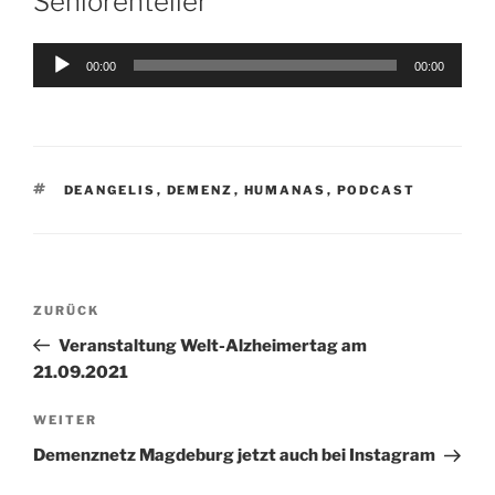
Seniorenteller“
Audio-
00:00
00:00
Player
SCHLAGWÖRTER
DEANGELIS
,
DEMENZ
,
HUMANAS
,
PODCAST
Beitragsnavigation
Vorheriger
ZURÜCK
Beitrag
Veranstaltung Welt-Alzheimertag am
21.09.2021
Nächster
WEITER
Beitrag
Demenznetz Magdeburg jetzt auch bei Instagram