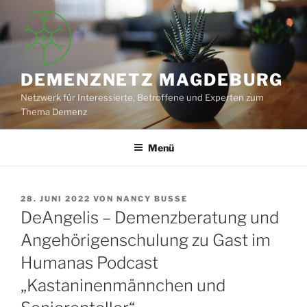
Zum
Inhalt
springen
DEMENZNETZ MAGDEBURG
Netzwerk für Interessierte, Betroffene und Experten zum
Thema Demenz
Menü
VERÖFFENTLICHT
28. JUNI 2022
VON
NANCY BUSSE
AM
DeAngelis – Demenzberatung und
Angehörigenschulung zu Gast im
Humanas Podcast
„Kastaninenmännchen und