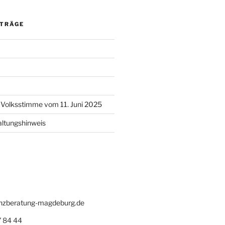
ITRÄGE
l Volksstimme vom 11. Juni 2025
altungshinweis
zberatung-magdeburg.de
 84 44