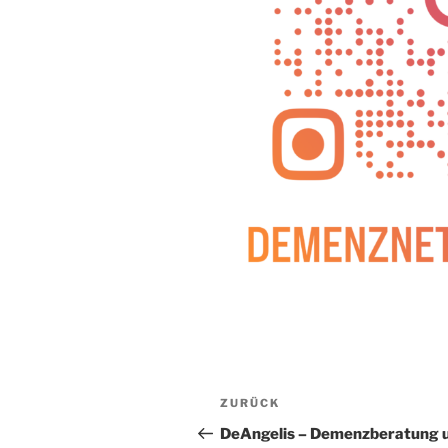
Beitragsnavigation
Vorheriger
ZURÜCK
Beitrag
DeAngelis – Demenzberatung 