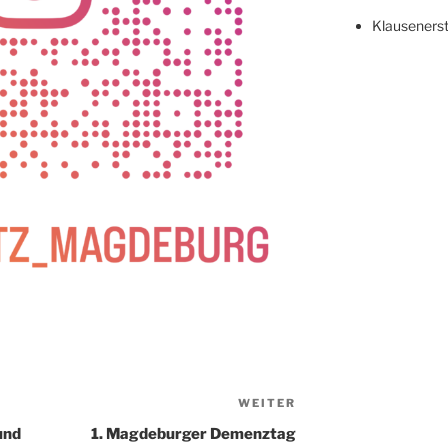
Klauseners
WEITER
Nächster
Beitrag
und
1. Magdeburger Demenztag