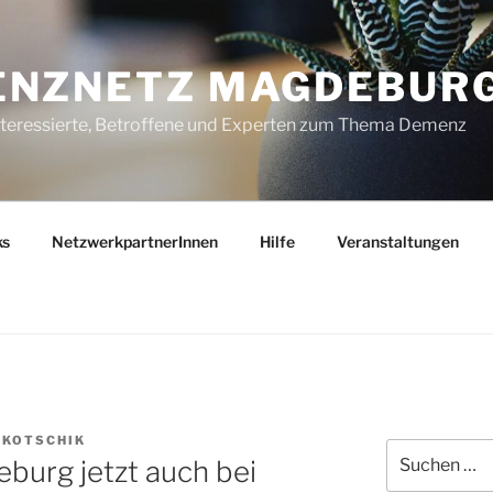
ENZNETZ MAGDEBUR
nteressierte, Betroffene und Experten zum Thema Demenz
ks
NetzwerkpartnerInnen
Hilfe
Veranstaltungen
 KOTSCHIK
Suchen
urg jetzt auch bei
nach: