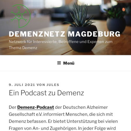
Zum
Inhalt
springen
DEMENZNETZ MAGDEBURG
Netzwerk für Interessierte, Betroffene und Experten zum
Thema Demenz
Menü
VERÖFFENTLICHT
9. JULI 2021
VON
JULES
AM
Ein Podcast zu Demenz
Der
Demenz-Podcast
der Deutschen Alzheimer
Gesellschaft e.V. informiert Menschen, die sich mit
Demenz befassen. Er bietet Unterstützung bei vielen
Fragen von An- und Zugehörigen. In jeder Folge wird