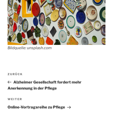
Bildquelle: unsplash.com
Beitragsnavigation
Vorheriger
ZURÜCK
Beitrag
Alzheimer Gesellschaft fordert mehr
Anerkennung in der Pflege
Nächster
WEITER
Beitrag
Online-Vortragsreihe zu Pflege