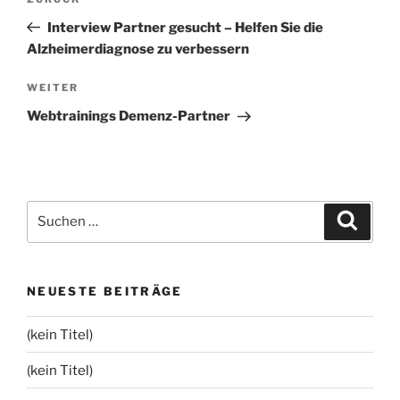
Vorheriger
Beitrag
Interview Partner gesucht – Helfen Sie die
Alzheimerdiagnose zu verbessern
Nächster
WEITER
Beitrag
Webtrainings Demenz-Partner
Suchen
Suche
nach:
NEUESTE BEITRÄGE
(kein Titel)
(kein Titel)