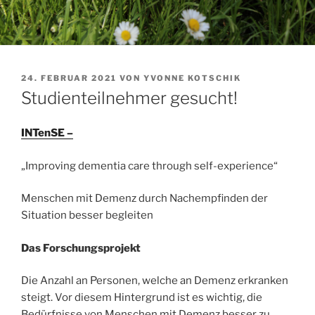
VERÖFFENTLICHT
24. FEBRUAR 2021
VON
YVONNE KOTSCHIK
AM
Studienteilnehmer gesucht!
INTenSE –
„Improving dementia care through self-experience“
Menschen mit Demenz durch Nachempfinden der
Situation besser begleiten
Das Forschungsprojekt
Die Anzahl an Personen, welche an Demenz erkranken
steigt. Vor diesem Hintergrund ist es wichtig, die
Bedürfnisse von Menschen mit Demenz besser zu