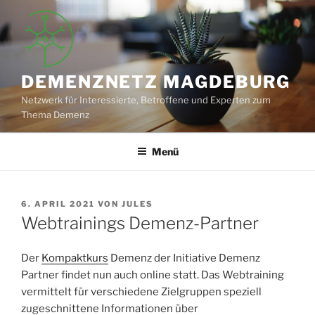
Zum
Inhalt
springen
DEMENZNETZ MAGDEBURG
Netzwerk für Interessierte, Betroffene und Experten zum
Thema Demenz
Menü
VERÖFFENTLICHT
6. APRIL 2021
VON
JULES
AM
Webtrainings Demenz-Partner
Der
Kompaktkurs
Demenz der Initiative Demenz
Partner findet nun auch online statt. Das Webtraining
vermittelt für verschiedene Zielgruppen speziell
zugeschnittene Informationen über