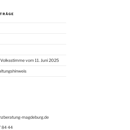
ITRÄGE
l Volksstimme vom 11. Juni 2025
altungshinweis
zberatung-magdeburg.de
 84 44