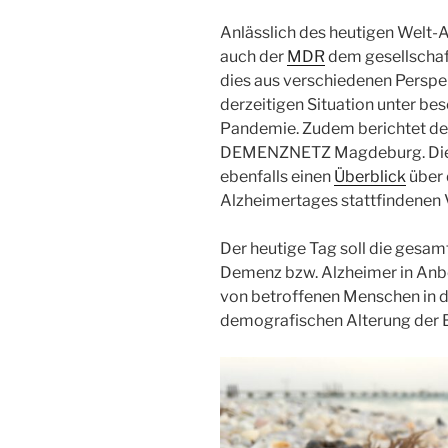
Anlässlich des heutigen Welt-
auch der
MDR
dem gesellschaf
dies aus verschiedenen Perspe
derzeitigen Situation unter b
Pandemie. Zudem berichtet d
DEMENZNETZ Magdeburg. Die Alz
ebenfalls einen
Überblick
über 
Alzheimertages stattfindenen 
Der heutige Tag soll die gesa
Demenz bzw. Alzheimer in Anb
von betroffenen Menschen in d
demografischen Alterung der 