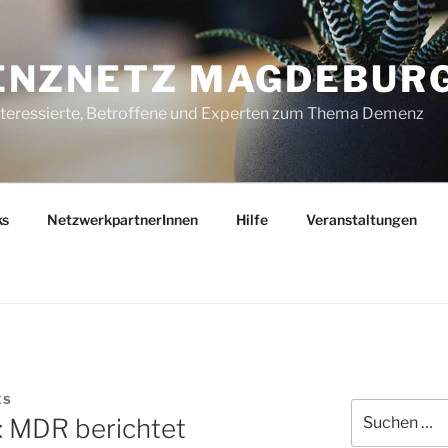
ENZNETZ MAGDEBUR
nteressierte, Betroffene und Experten zum Thema Demenz
ks
NetzwerkpartnerInnen
Hilfe
Veranstaltungen
ES
Suchen
: MDR berichtet
nach: