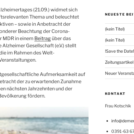
Alzheimertages (21.09.) widmet sich
NEUESTE BE
tsrelevanten Thema und beleuchtet
ktiven – sowie in Anbetracht der
(kein Titel)
esonderer Beachtung der Corona-
er MDR in einem
Beitrag
über das
(kein Titel)
heimer Gesellschaft (e.V.) stellt
!Save the Date!
die im Rahmen des Welt-
Veranstaltungen.
Zeitungsartike
Neuer Veranst
mtgesellschaftliche Aufmerksamkeit auf
etracht der zu erwartenden Zunahme
en nächsten Jahrzehnten und der
KONTAKT
Bevölkerung fördern.
Frau Kotschik
info@demen
0391-63 67