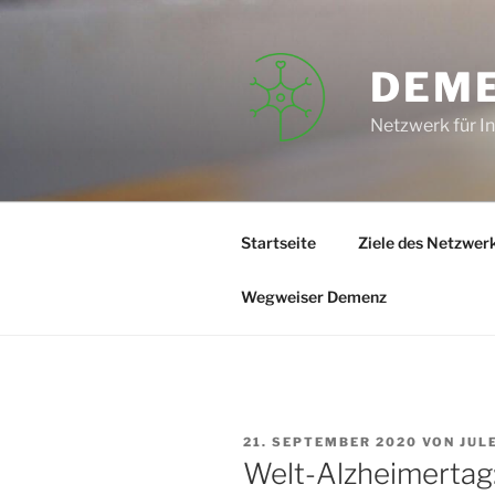
Zum
Inhalt
springen
DEM
Netzwerk für I
Startseite
Ziele des Netzwer
Wegweiser Demenz
VERÖFFENTLICHT
21. SEPTEMBER 2020
VON
JUL
AM
Welt-Alzheimertag