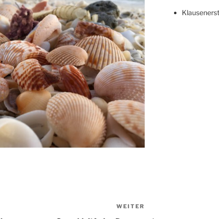
Klauseners
WEITER
Nächster