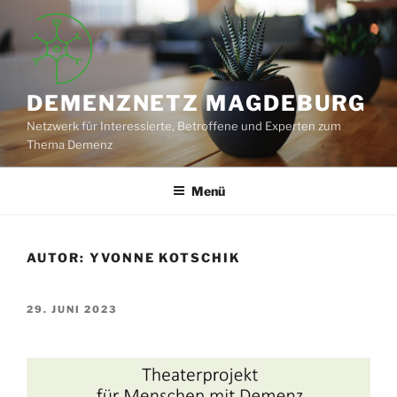
Zum
Inhalt
springen
DEMENZNETZ MAGDEBURG
Netzwerk für Interessierte, Betroffene und Experten zum
Thema Demenz
Menü
AUTOR:
YVONNE KOTSCHIK
VERÖFFENTLICHT
29. JUNI 2023
AM