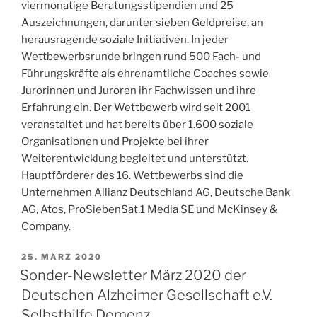
viermonatige Beratungsstipendien und 25
Auszeichnungen, darunter sieben Geldpreise, an
herausragende soziale Initiativen. In jeder
Wettbewerbsrunde bringen rund 500 Fach- und
Führungskräfte als ehrenamtliche Coaches sowie
Jurorinnen und Juroren ihr Fachwissen und ihre
Erfahrung ein. Der Wettbewerb wird seit 2001
veranstaltet und hat bereits über 1.600 soziale
Organisationen und Projekte bei ihrer
Weiterentwicklung begleitet und unterstützt.
Hauptförderer des 16. Wettbewerbs sind die
Unternehmen Allianz Deutschland AG, Deutsche Bank
AG, Atos, ProSiebenSat.1 Media SE und McKinsey &
Company.
VERÖFFENTLICHT
25. MÄRZ 2020
AM
Sonder-Newsletter März 2020 der
Deutschen Alzheimer Gesellschaft e.V.
Selbsthilfe Demenz