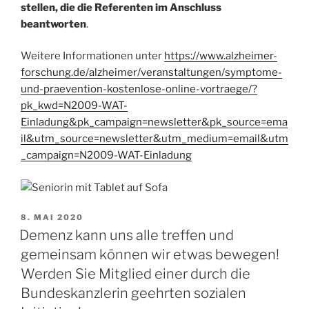
stellen, die die Referenten im Anschluss
beantworten
.
Weitere Informationen unter
https://www.alzheimer-
forschung.de/alzheimer/veranstaltungen/symptome-
und-praevention-kostenlose-online-vortraege/?
pk_kwd=N2009-WAT-
Einladung&pk_campaign=newsletter&pk_source=ema
il&utm_source=newsletter&utm_medium=email&utm
_campaign=N2009-WAT-Einladung
VERÖFFENTLICHT
8. MAI 2020
AM
Demenz kann uns alle treffen und
gemeinsam können wir etwas bewegen!
Werden Sie Mitglied einer durch die
Bundeskanzlerin geehrten sozialen