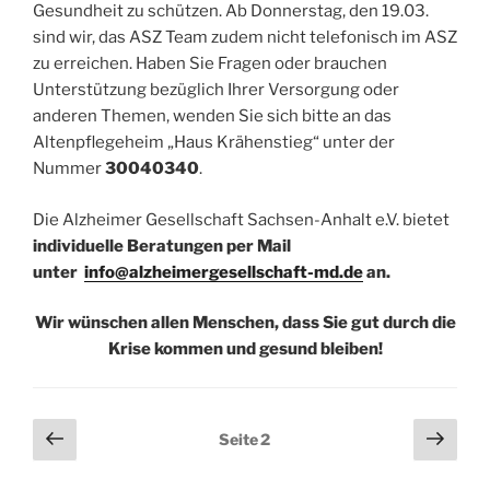
Gesundheit zu schützen. Ab Donnerstag, den 19.03.
sind wir, das ASZ Team zudem nicht telefonisch im ASZ
zu erreichen. Haben Sie Fragen oder brauchen
Unterstützung bezüglich Ihrer Versorgung oder
anderen Themen, wenden Sie sich bitte an das
Altenpflegeheim „Haus Krähenstieg“ unter der
Nummer
30040340
.
Die Alzheimer Gesellschaft Sachsen-Anhalt e.V. bietet
individuelle Beratungen per Mail
unter
info@alzheimergesellschaft-md.de
an.
Wir wünschen allen Menschen, dass Sie gut durch die
Krise kommen und gesund bleiben!
Seitennummerierung
Vorherige
Näch
Seite
2
Seite
Seit
der