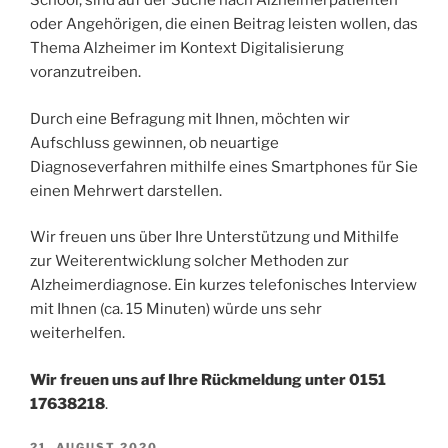
School, sind auf der Suche nach Alzheimerpatienten
oder Angehörigen, die einen Beitrag leisten wollen, das
Thema Alzheimer im Kontext Digitalisierung
voranzutreiben.
Durch eine Befragung mit Ihnen, möchten wir
Aufschluss gewinnen, ob neuartige
Diagnoseverfahren mithilfe eines Smartphones für Sie
einen Mehrwert darstellen.
Wir freuen uns über Ihre Unterstützung und Mithilfe
zur Weiterentwicklung solcher Methoden zur
Alzheimerdiagnose. Ein kurzes telefonisches Interview
mit Ihnen (ca. 15 Minuten) würde uns sehr
weiterhelfen.
Wir freuen uns auf Ihre Rückmeldung unter 0151
17638218
.
VERÖFFENTLICHT
21. AUGUST 2020